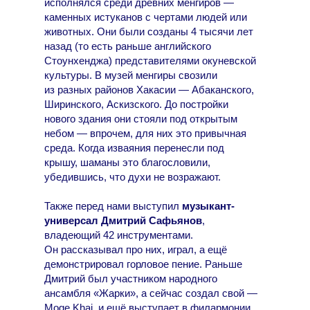
исполнялся среди древних менгиров —
каменных истуканов с чертами людей или
животных. Они были созданы 4 тысячи лет
назад (то есть раньше английского
Стоунхенджа) представителями окуневской
культуры. В музей менгиры свозили
из разных районов Хакасии — Абаканского,
Ширинского, Аскизского. До постройки
нового здания они стояли под открытым
небом — впрочем, для них это привычная
среда. Когда изваяния перенесли под
крышу, шаманы это благословили,
убедившись, что духи не возражают.
Также перед нами выступил
музыкант-
универсал Дмитрий Сафьянов
,
владеющий 42 инструментами.
Он рассказывал про них, играл, а ещё
демонстрировал горловое пение. Раньше
Дмитрий был участником народного
ансамбля «Жарки», а сейчас создал свой —
Moge Khai, и ещё выступает в филармонии.