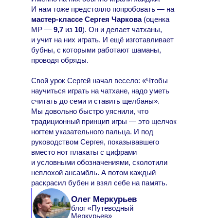
И нам тоже предстояло попробовать — на
мастер-классе Сергея Чаркова
(оценка
МР —
9,7
из
10
). Он и делает чатханы,
и учит на них играть. И ещё изготавливает
бубны, с которыми работают шаманы,
проводя обряды.
Свой урок Сергей начал весело: «Чтобы
научиться играть на чатхане, надо уметь
считать до семи и ставить щелбаны».
Мы довольно быстро уяснили, что
традиционный принцип игры — это щелчок
ногтем указательного пальца. И под
руководством Сергея, показывавшего
вместо нот плакаты с цифрами
и условными обозначениями, сколотили
неплохой ансамбль. А потом каждый
раскрасил бубен и взял себе на память.
Олег Меркурьев
блог «Путеводный
Меркурьев»