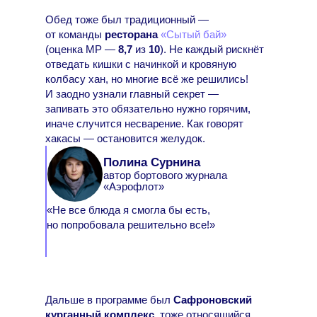
Обед тоже был традиционный —
от команды
ресторана
«Сытый бай»
(оценка МР —
8,7
из
10
). Не каждый рискнёт
отведать кишки с начинкой и кровяную
колбасу хан, но многие всё же решились!
И заодно узнали главный секрет —
запивать это обязательно нужно горячим,
иначе случится несварение. Как говорят
хакасы — остановится желудок.
Полина Сурнина
автор бортового журнала
«Аэрофлот»
«Не все блюда я смогла бы есть,
но попробовала решительно все!»
Дальше в программе был
Сафроновский
курганный комплекс
, тоже относящийся