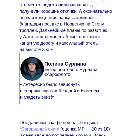
это место, подготовили маршруты,
получили хорошие отклики. А окончательно
первая концепция парка сложилась
благодаря поездке в Норвегию на Стену
троллей. Дальнейшие планы по развитию
у Александра масштабные: построить
канатную дорогу и капсульный отель
на высоте 250 м.
Полина Сурнина
автор бортового журнала
«Аэрофлот»
«Интересно было зависнуть
в снаряжении над бездной и Енисеем
и глядеть вниз!»
Обедали мы в кафе при базе отдыха
«Загородный очаг»
(оценка МР —
10
из
10
)
и съели всё до последней крошки. Здесь