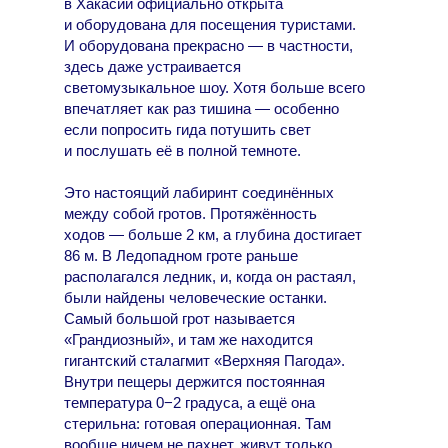
в Хакасии официально открыта
и оборудована для посещения туристами.
И оборудована прекрасно — в частности,
здесь даже устраивается
светомузыкальное шоу. Хотя больше всего
впечатляет как раз тишина — особенно
если попросить гида потушить свет
и послушать её в полной темноте.
Это настоящий лабиринт соединённых
между собой гротов. Протяжённость
ходов — больше 2 км, а глубина достигает
86 м. В Ледопадном гроте раньше
располагался ледник, и, когда он растаял,
были найдены человеческие останки.
Самый большой грот называется
«Грандиозный», и там же находится
гигантский сталагмит «Верхняя Пагода».
Внутри пещеры держится постоянная
температура 0−2 градуса, а ещё она
стерильна: готовая операционная. Там
вообще ничем не пахнет, живут только