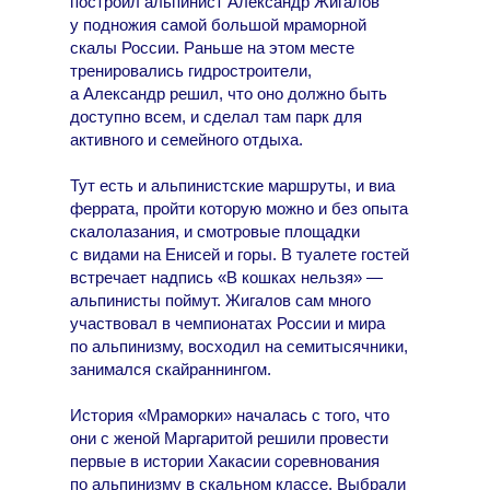
построил альпинист Александр Жигалов
у подножия самой большой мраморной
скалы России. Раньше на этом месте
тренировались гидростроители,
а Александр решил, что оно должно быть
доступно всем, и сделал там парк для
активного и семейного отдыха.
Тут есть и альпинистские маршруты, и виа
феррата, пройти которую можно и без опыта
скалолазания, и смотровые площадки
с видами на Енисей и горы. В туалете гостей
встречает надпись «В кошках нельзя» —
альпинисты поймут. Жигалов сам много
участвовал в чемпионатах России и мира
по альпинизму, восходил на семитысячники,
занимался скайраннингом.
История «Мраморки» началась с того, что
они с женой Маргаритой решили провести
первые в истории Хакасии соревнования
по альпинизму в скальном классе. Выбрали