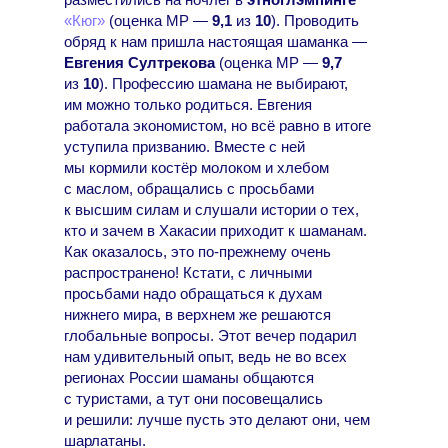
«Кюг»
(оценка МР —
9,1
из
10
). Проводить
обряд к нам пришла настоящая шаманка —
Евгения Султрекова
(оценка МР —
9,7
из
10
). Профессию шамана не выбирают,
им можно только родиться. Евгения
работала экономистом, но всё равно в итоге
уступила призванию. Вместе с ней
мы кормили костёр молоком и хлебом
с маслом, обращались с просьбами
к высшим силам и слушали истории о тех,
кто и зачем в Хакасии приходит к шаманам.
Как оказалось, это по-прежнему очень
распространено! Кстати, с личными
просьбами надо обращаться к духам
нижнего мира, в верхнем же решаются
глобальные вопросы. Этот вечер подарил
нам удивительный опыт, ведь не во всех
регионах России шаманы общаются
с туристами, а тут они посовещались
и решили: лучше пусть это делают они, чем
шарлатаны.