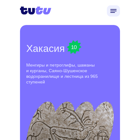
Хакасия
10
Менгиры и петроглифы, шаманы
и курганы, Саяно-Шушенское
водохранилище и лестница из 965
ступеней