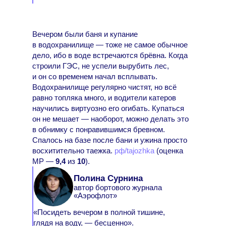
Вечером были баня и купание
в водохранилище — тоже не самое обычное
дело, ибо в воде встречаются брёвна. Когда
строили ГЭС, не успели вырубить лес,
и он со временем начал всплывать.
Водохранилище регулярно чистят, но всё
равно топляка много, и водители катеров
научились виртуозно его огибать. Купаться
он не мешает — наоборот, можно делать это
в обнимку с понравившимся бревном.
Спалось на базе после бани и ужина просто
восхитительно таежка.
рф/tajozhka
(оценка
МР —
9,4
из
10
).
Полина Сурнина
автор бортового журнала
«Аэрофлот»
«Посидеть вечером в полной тишине,
глядя на воду, — бесценно».