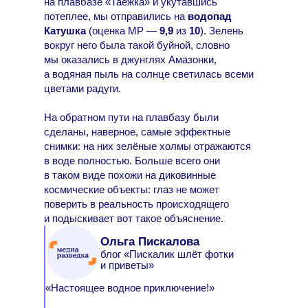
на плавбазе «Таёжка» и укутавшись
потеплее, мы отправились на
водопад
Катушка
(оценка МР —
9,9
из
10
). Зелень
вокруг него была такой буйной, словно
мы оказались в джунглях Амазонки,
а водяная пыль на солнце светилась всеми
цветами радуги.
На обратном пути на плавбазу были
сделаны, наверное, самые эффектные
снимки: на них зелёные холмы отражаются
в воде полностью. Больше всего они
в таком виде похожи на диковинные
космические объекты: глаз не может
поверить в реальность происходящего
и подыскивает вот такое объяснение.
Ольга Пискалова
блог «Пискалик шлёт фотки
и приветы»
«Настоящее водное приключение!»