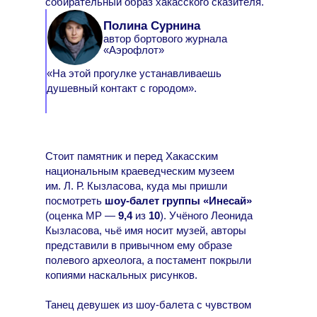
собирательный образ хакасского сказителя.
Полина Сурнина
автор бортового журнала
«Аэрофлот»
«На этой прогулке устанавливаешь
душевный контакт с городом».
Стоит памятник и перед Хакасским
национальным краеведческим музеем
им. Л. Р. Кызласова, куда мы пришли
посмотреть
шоу-балет группы «Инесай»
(оценка МР —
9,4
из
10
). Учёного Леонида
Кызласова, чьё имя носит музей, авторы
представили в привычном ему образе
полевого археолога, а постамент покрыли
копиями наскальных рисунков.
Танец девушек из шоу-балета с чувством