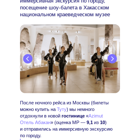
иммерсивная экскурсия по городу,
посещение шоу-балета в Хакасском
национальном краеведческом музее
им. Л. Р. Кызласова, мастер-класс
Сергея Жаркова и ужин
После ночного рейса из Москвы (билеты
можно купить на
Туту
) мы немного
отдохнули в новой
гостинице
«
Azimut
Отель Абакан
» (оценка МР —
9,1
из
10
)
и отправились на иммерсивную экскурсию
по городу.