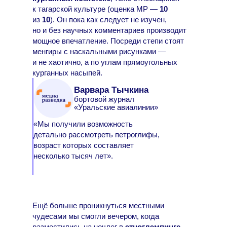
к тагарской культуре (оценка МР —
10
из
10
). Он пока как следует не изучен,
но и без научных комментариев производит
мощное впечатление. Посреди степи стоят
менгиры с наскальными рисунками —
и не хаотично, а по углам прямоугольных
курганных насыпей.
Варвара Тычкина
бортовой журнал
«Уральские авиалинии»
«Мы получили возможность
детально рассмотреть петроглифы,
возраст которых составляет
несколько тысяч лет».
Ещё больше проникнуться местными
чудесами мы смогли вечером, когда
разместились на ночлег в
этноглэмпинге