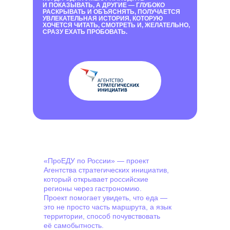
И ПОКАЗЫВАТЬ, А ДРУГИЕ — ГЛУБОКО
РАСКРЫВАТЬ И ОБЪЯСНЯТЬ, ПОЛУЧАЕТСЯ
УВЛЕКАТЕЛЬНАЯ ИСТОРИЯ, КОТОРУЮ
ХОЧЕТСЯ ЧИТАТЬ, СМОТРЕТЬ И, ЖЕЛАТЕЛЬНО,
СРАЗУ ЕХАТЬ ПРОБОВАТЬ.
«ПроЕДУ по России» — проект
Агентства стратегических инициатив,
который открывает российские
регионы через гастрономию.
Проект помогает увидеть, что еда —
это не просто часть маршрута, а язык
территории, способ почувствовать
её самобытность.