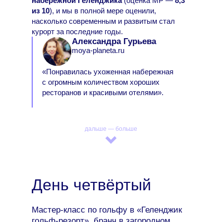
набережной Геленджика
(оценка МР —
8,3
из 10
), и мы в полной мере оценили,
насколько современным и развитым стал
курорт за последние годы.
Александра Гурьева
moya-planeta.ru
«Понравилась ухоженная набережная
с огромным количеством хороших
ресторанов и красивыми отелями».
дальше — больше
День четвёртый
Мастер-класс по гольфу в «Геленджик
гольф-резорт», бранч в загородном