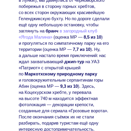
в лунки!), мы двинулись от черноморского
побережья в сторону горных хребтов,
со всех сторон окружающих красивейшую
Геленджикскую бухту. Но по дороге сделали
ещё одну небольшую остановку, чтобы
заглянуть на
бранч
в загородный клуб
«Ягода Малина»
(оценка МР —
8,5 из 10
)
и прогуляться по симпатичному парку на его
территории (оценка МР —
7,7 из 10
). Ну,
а дальше настало время приключений: нас
ждал захватывающий
джип-тур
на УАЗ
«Патриот» с открытой крышей
по
Маркотхскому природному парку
и головокружительным серпантинам горы
Абин (оценка МР —
9,3 из 10
). Здесь,
на Коцехурском хребте, у перевала
на высоте 740 м находится эффектная
фотолокация — декорации крепости,
созданные для сериала «Грозовые ворота».
После окончания съёмок их не стали
разбирать, подарив туристам ещё одну
интересную достопримечательность.