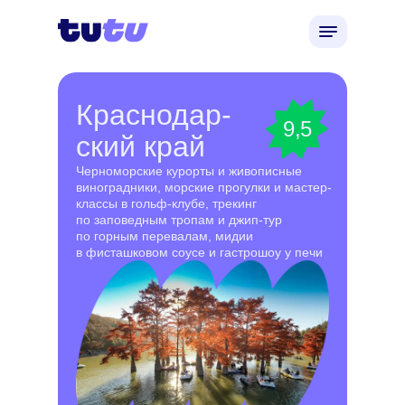
Краснодар-
9,5
ский край
Черноморские курорты и живописные
виноградники, морские прогулки и мастер-
классы в гольф-клубе, трекинг
по заповедным тропам и джип-тур
по горным перевалам, мидии
в фисташковом соусе и гастрошоу у печи