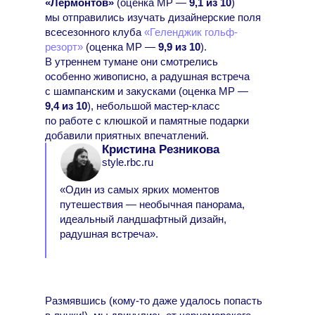
«Лермонтов»
(оценка МР —
9,1 из 10
)
мы отправились изучать дизайнерские поля
всесезонного клуба
«Геленджик гольф-
резорт»
(оценка МР —
9,9 из 10
).
В утреннем тумане они смотрелись
особенно живописно, а радушная встреча
с шампанским и закусками (оценка МР —
9,4 из 10
), небольшой мастер-класс
по работе с клюшкой и памятные подарки
добавили приятных впечатлений.
Кристина Резникова
style.rbc.ru
«Один из самых ярких моментов
путешествия — необычная панорама,
идеальный ландшафтный дизайн,
радушная встреча».
Размявшись (кому-то даже удалось попасть