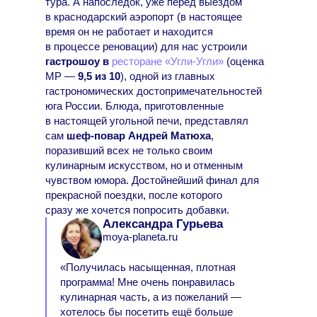
тура. А напоследок, уже перед выездом
в краснодарский аэропорт (в настоящее
время он не работает и находится
в процессе реновации) для нас устроили
гастрошоу в
ресторане «Угли-Угли»
(оценка
МР —
9,5 из 10
), одной из главных
гастрономических достопримечательностей
юга России. Блюда, приготовленные
в настоящей угольной печи, представлял
сам
шеф-повар Андрей Матюха
,
поразивший всех не только своим
кулинарным искусством, но и отменным
чувством юмора. Достойнейший финал для
прекрасной поездки, после которого
сразу же хочется попросить добавки.
Александра Гурьева
moya-planeta.ru
«Получилась насыщенная, плотная
программа! Мне очень понравилась
кулинарная часть, а из пожеланий —
хотелось бы посетить ещё больше