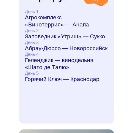
День 1
Агрокомплекс
«Винотеррия» — Анапа
День 2
Заповедник «Утриш» — Сукко
День 3
Абрау-Дюрсо — Новороссийск
День 4
Геленджик — винодельня
«Шато де Талю»
День 5
Горячий Ключ — Краснодар