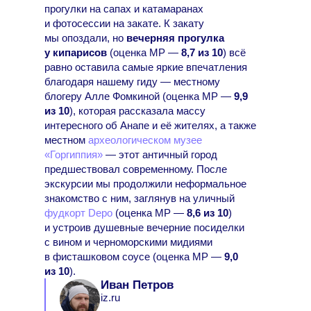
прогулки на сапах и катамаранах
и фотосессии на закате. К закату
мы опоздали, но
вечерняя прогулка
у кипарисов
(оценка МР —
8,7 из 10
) всё
равно оставила самые яркие впечатления
благодаря нашему гиду — местному
блогеру Алле Фомкиной (оценка МР —
9,9
из 10
), которая рассказала массу
интересного об Анапе и её жителях, а также
местном
археологическом музее
«Горгиппия»
— этот античный город
предшествовал современному. После
экскурсии мы продолжили неформальное
знакомство с ним, заглянув на уличный
фудкорт Depo
(оценка МР —
8,6 из 10
)
и устроив душевные вечерние посиделки
с вином и черноморскими мидиями
в фисташковом соусе (оценка МР —
9,0
из 10
).
Иван Петров
iz.ru