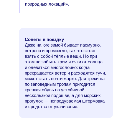
природных локаций».
Советы в поездку
Даже на юге зимой бывает пасмурно,
ветрено и промозгло, так что стоит
взять с собой тёплые вещи. Но при
этом не забыть крем и очки от солнца
и одеваться многослойно: когда
прекращается ветер и расходятся тучи,
может стать почти жарко. Для трекинга
по заповедным тропам пригодится
крепкая обувь на устойчивой
нескользкой подошве, а для морских
прогулок — непродуваемая штормовка
и средства от укачивания.
Топ отелей
Топ ресторанов
Топ кофеен
Грандиозный семейный курорт,
«Приморье Grand Resort
Заведение при семейной мини-винодельне
«Угли-Угли» (Краснодар)
«Гранд-кафе “Абрау-Дюрсо”»
Club House «Геленджик гольф
«Лермонтов» (Геленджик)
Café Krasnodar (Краснодар)
Depo (Анапа)
«Ягода Малина» (Геленджик)
«Форт Утриш» (Большой
Старейшая и самая атмосферная кофейня
Expa Cafe (Анапа)
Petit Café (Абрау-Дюрсо)
№ 35 (Новороссийск)
расположенный в посёлке Витязево,
Nesterov Winery в 2024 г. занял первое место
города с винтажными фото на стенах,
Hotel» (Геленджик)
(Абрау-Дюрсо)
резорт» (Геленджик)
Концепция этого ресторана при отеле
Кафе в популярном парке «Краснодар»
Демократичный фудкорт у Верхней
Утриш)
Дизайнерский концепт-стор, спешелти-