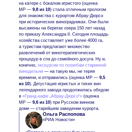
на катере с бокалом игристого (оценка
МР —
9,8 из 10
) стала отличным прологом
для знакомства с курортом Абрау-Дюрсо
при исторических виноградниках. Они были
высажены на берегах озера 150 лет назад
по приказу Александра II. Сегодня площадь
хозяйства составляет уже более 4000 га,
а туристам предлагают множество
развлечений от винотерапевтических
процедур в спа до семейного досуга. Ну и,
конечно,
экскурсии по погребам старинной
винодельни
— на такую мы, не теряя
времени, и отправились (оценка МР —
9,5
из 10
). Дегустация игристых и тихих вин
легендарного завода продолжилась обедом
в
«Гранд-кафе „Абрау-Дюрсо“»
(оценка
МР —
9,6 из 10
) при Русском винном
доме — старейшем заведении курорта.
Ольга Распопова
«РИА Новости»