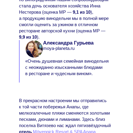
стала дочь основателя хозяйства Инна
Нестерова (оценка МР —
9,1 из 10
),
а продукцию винодельни мы в полной мере
смогли оценить за ужином в отличном
ресторане авторской кухни (оценка МР —
9,9 из 10
).
Александра Гурьева
moya-planeta.ru
«Очень душевная семейная винодельня
с неожиданно изысканными блюдами
в ресторане и чудесным вином».
В прекрасном настроении мы отправились
к той части побережья Анапы, где
мелкогалечные пляжи сменяются золотыми
песками, дюнами и лиманами. Здесь близ
поселка Витязево нас ждал пятизвёздочный
отель
Mövenpick Resort & SPA Anapa