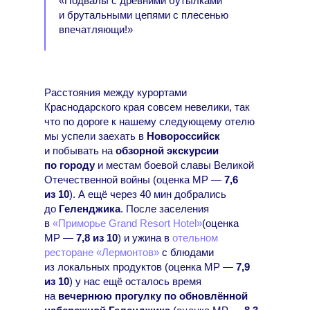
«Подвалы с древними бутылками
и брутальными цепями с плесенью
впечатляющи!»
Расстояния между курортами
Краснодарского края совсем невелики, так
что по дороге к нашему следующему отелю
мы успели заехать в
Новороссийск
и побывать на
обзорной экскурсии
по городу
и местам боевой славы Великой
Отечественной войны (оценка МР —
7,6
из 10
). А ещё через 40 мин добрались
до
Геленджика
. После заселения
в
«Приморье Grand Resort Hotel»
(оценка
МР —
7,8 из 10
) и ужина в
отельном
ресторане «Лермонтов»
с блюдами
из локальных продуктов (оценка МР —
7,9
из 10
) у нас ещё осталось время
на
вечернюю прогулку по обновлённой