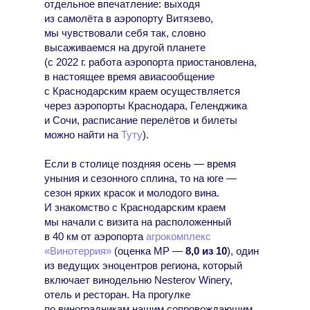
отдельное впечатление: выходя
из самолёта в аэропорту Витязево,
мы чувствовали себя так, словно
высаживаемся на другой планете
(с 2022 г. работа аэропорта приостановлена,
в настоящее время авиасообщение
с Краснодарским краем осуществляется
через аэропорты Краснодара, Геленджика
и Сочи, расписание перелётов и билеты
можно найти на
Туту
).
Если в столице поздняя осень — время
уныния и сезонного сплина, то на юге —
сезон ярких красок и молодого вина.
И знакомство с Краснодарским краем
мы начали с визита на расположенный
в 40 км от аэропорта
агрокомплекс
«Винотеррия»
(оценка МР —
8,0 из 10
), один
из ведущих эноцентров региона, который
включает винодельню Nesterov Winery,
отель и ресторан. На прогулке
по виноградникам нашим сопровождающим