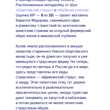
Расположенные неподалёку от Шуи
«Шартомский страус»
и
«Шуйская улитка»
(оценка МР —
8
из
10
) — проект москвича
Кирилла Фёдорова, сменившего офис
и романтику странствий по экзотическим
азиатским странам на оседлый фермерский
образ жизни в ивановской глубинке.
Купив землю расположенного в аккурат
напротив старинного Николо-Шартомского
монастыря, он «в довесок» получил и уже
имевшуюся страусиную ферму. Но теперь,
что редко встретишь в России да и в мире,
здесь представлены все виды
страусиных — африканский страус, эму
и нанду. Этих гигантских птиц тут держат
исключительно в развлекательно-
просветительских целях, иногда туристам
дают покормить их капустой и кабачками,
а потом разжиться не менее гигантским
страусиным яйцом.