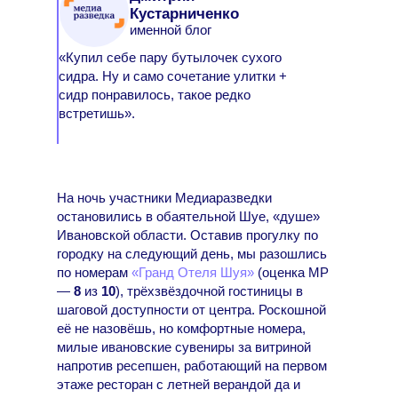
Кустарниченко
именной блог
«Купил себе пару бутылочек сухого
сидра. Ну и само сочетание улитки +
сидр понравилось, такое редко
встретишь».
На ночь участники Медиаразведки
остановились в обаятельной Шуе, «душе»
Ивановской области. Оставив прогулку по
городку на следующий день, мы разошлись
по номерам
«Гранд Отеля Шуя»
(оценка МР
—
8
из
10
), трёхзвёздочной гостиницы в
шаговой доступности от центра. Роскошной
её не назовёшь, но комфортные номера,
милые ивановские сувениры за витриной
напротив ресепшен, работающий на первом
этаже ресторан с летней верандой да и