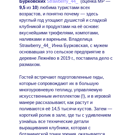
Бурковских
Strawberry_44_
(оценка МР —
9,5
из
10
) любима туристами всех
возрастов, и понятно почему — здесь
круглый год угощают душистой и сладкой
клубникой и продуктами на её основе:
вкуснейшими трюфелями, компотами,
наливками и вареньем. Владелица
Strawberry_44_ Инна Бурковская, с мужем
основавшая это сельское предприятие в
деревне Лежнёво в 2019 г., поставила дело с
размахом.
Гостей встречают подготовленные гиды,
которые сопровождают их в большую
многоуровневую теплицу, управляемую
искусственным интеллектом (!), и в игровой
манере рассказывают, как растут и
поливаются её 14,5 тысячи кустов. Затем —
короткий ролик в зале, где ты с удивлением
узнаёшь все технические детали
выращивания клубники, которая с
ботанической точки зрения, оказывается,