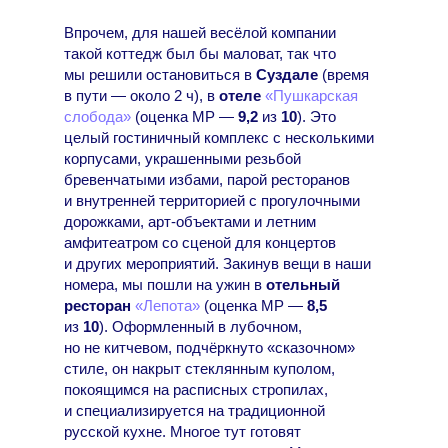
Впрочем, для нашей весёлой компании
такой коттедж был бы маловат, так что
мы решили остановиться в
Суздале
(время
в пути — около 2 ч), в
отеле
«Пушкарская
слобода»
(оценка МР —
9,2
из
10
). Это
целый гостиничный комплекс с несколькими
корпусами, украшенными резьбой
бревенчатыми избами, парой ресторанов
и внутренней территорией с прогулочными
дорожками, арт-объектами и летним
амфитеатром со сценой для концертов
и других мероприятий. Закинув вещи в наши
номера, мы пошли на ужин в
отельный
ресторан
«Лепота»
(оценка МР —
8,5
из
10
). Оформленный в лубочном,
но не китчевом, подчёркнуто «сказочном»
стиле, он накрыт стеклянным куполом,
покоящимся на расписных стропилах,
и специализируется на традиционной
русской кухне. Многое тут готовят