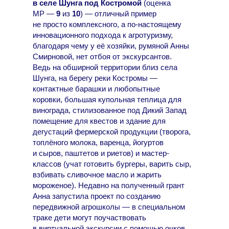
в селе Шунга под Костромой
(оценка
МР —
9
из
10
) — отличный пример
не просто комплексного, а по-настоящему
инновационного подхода к агротуризму,
благодаря чему у её хозяйки, румяной Анны
Смирновой, нет отбоя от экскурсантов.
Ведь на обширной территории близ села
Шунга, на берегу реки Костромы —
контактные барашки и любопытные
коровки, большая купольная теплица для
винограда, стилизованное под Дикий Запад
помещение для квестов и здание для
дегустаций фермерской продукции (творога,
топлёного молока, варенца, йогуртов
и сыров, паштетов и риетов) и мастер-
классов (учат готовить бургеры, варить сыр,
взбивать сливочное масло и жарить
мороженое). Недавно на полученный грант
Анна запустила проект по созданию
передвижной агрошколы — в специальном
траке дети могут поучаствовать
в виртуальной экскурсии с помощью очков