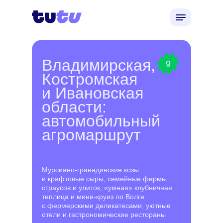
Владимирская,
9
Костромская
и Ивановская
области:
автомобильный
агромаршрут
Мурсиано-гранадинские козы
и крафтовые сыры, семейные фермы
страусов и улиток, «умная» клубничная
теплица и мини-круиз по Волге
с фермерскими деликатесами, уютные
отели и гастрономические рестораны