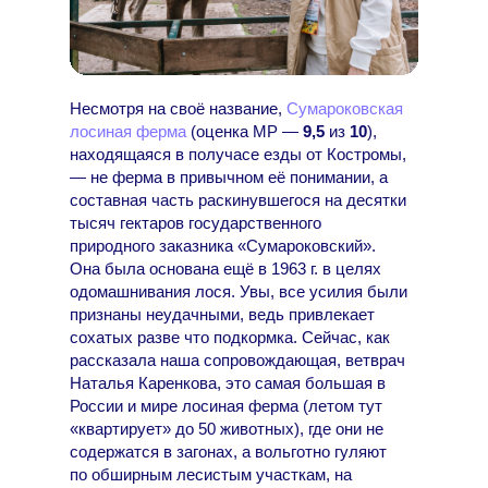
Несмотря на своё название,
Сумароковская
лосиная ферма
(оценка МР —
9,5
из
10
),
находящаяся в получасе езды от Костромы,
— не ферма в привычном её понимании, а
составная часть раскинувшегося на десятки
тысяч гектаров государственного
природного заказника «Сумароковский».
Она была основана ещё в 1963 г. в целях
одомашнивания лося. Увы, все усилия были
признаны неудачными, ведь привлекает
сохатых разве что подкормка. Сейчас, как
рассказала наша сопровождающая, ветврач
Наталья Каренкова, это самая большая в
России и мире лосиная ферма (летом тут
«квартирует» до 50 животных), где они не
содержатся в загонах, а вольготно гуляют
по обширным лесистым участкам, на