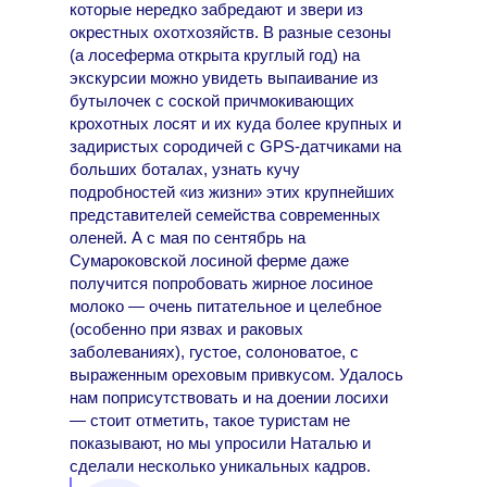
которые нередко забредают и звери из
окрестных охотхозяйств. В разные сезоны
(а лосеферма открыта круглый год) на
экскурсии можно увидеть выпаивание из
бутылочек с соской причмокивающих
крохотных лосят и их куда более крупных и
задиристых сородичей с GPS-датчиками на
больших боталах, узнать кучу
подробностей «из жизни» этих крупнейших
представителей семейства современных
оленей. А с мая по сентябрь на
Сумароковской лосиной ферме даже
получится попробовать жирное лосиное
молоко — очень питательное и целебное
(особенно при язвах и раковых
заболеваниях), густое, солоноватое, с
выраженным ореховым привкусом. Удалось
нам поприсутствовать и на доении лосихи
— стоит отметить, такое туристам не
показывают, но мы упросили Наталью и
сделали несколько уникальных кадров.