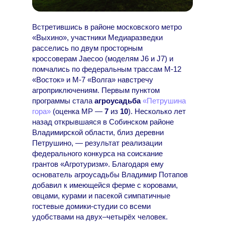
Встретившись в районе московского метро
«Выхино», участники Медиаразведки
расселись по двум просторным
кроссоверам Jaecoo (моделям J6 и J7) и
помчались по федеральным трассам М-12
«Восток» и М-7 «Волга» навстречу
агроприключениям. Первым пунктом
программы стала
агроусадьба
«Петрушина
гора»
(оценка МР —
7
из
10
). Несколько лет
назад открывшаяся в Собинском районе
Владимирской области, близ деревни
Петрушино, — результат реализации
федерального конкурса на соискание
грантов «Агротуризм». Благодаря ему
основатель агроусадьбы Владимир Потапов
добавил к имеющейся ферме с коровами,
овцами, курами и пасекой симпатичные
гостевые домики-студии со всеми
удобствами на двух–четырёх человек.